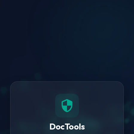
security
DocTools