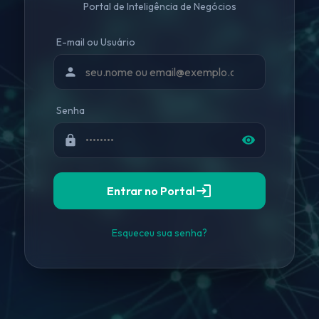
Portal de Inteligência de Negócios
E-mail ou Usuário
person
Senha
lock
visibility
login
Entrar no Portal
Esqueceu sua senha?